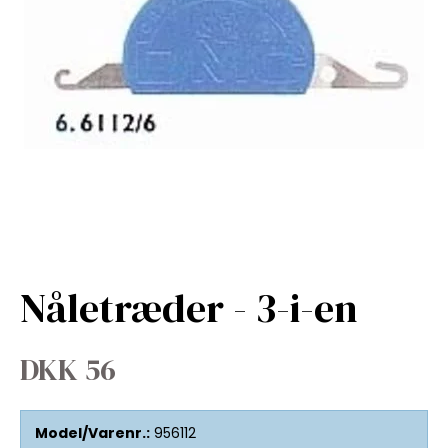
Nåletræder - 3-i-en
DKK 56
Model/Varenr.:
956112