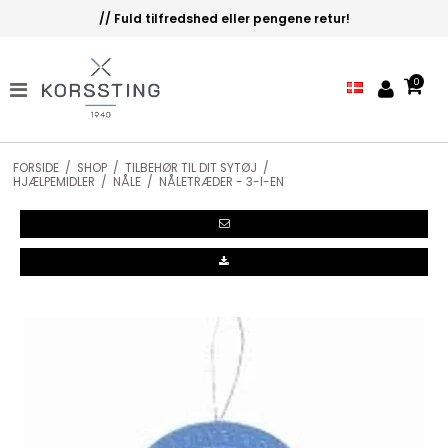
// Fuld tilfredshed eller pengene retur!
0
FORSIDE
/
SHOP
/
TILBEHØR TIL DIT SYTØJ
/
HJÆLPEMIDLER
/
NÅLE
/
NÅLETRÆDER - 3-I-EN