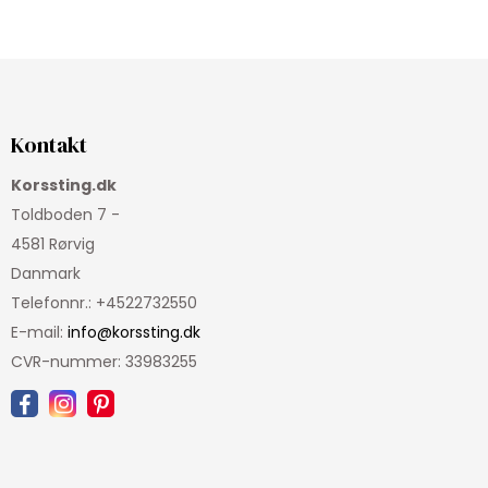
Kontakt
Korssting.dk
Toldboden 7 -
4581 Rørvig
Danmark
Telefonnr.
:
+4522732550
E-mail
:
info@korssting.dk
CVR-nummer
:
33983255