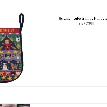
Stramaj - Julestrømpe Hundet
913PCS611