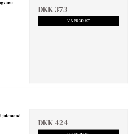
ngviner
DKK 373
VIS PRODUKT
d julemand
DKK 424