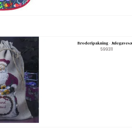
Broderipakning - Julegaves
599311