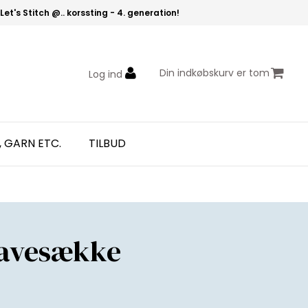
Let's Stitch @.. korssting - 4. generation!
Din indkøbskurv er tom
Log ind
, GARN ETC.
TILBUD
Gavesække