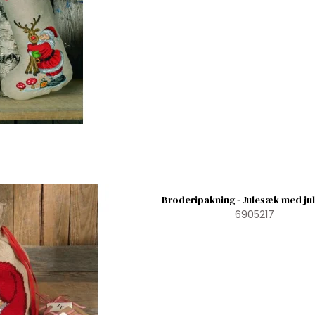
Broderipakning - Julesæk med j
6905217