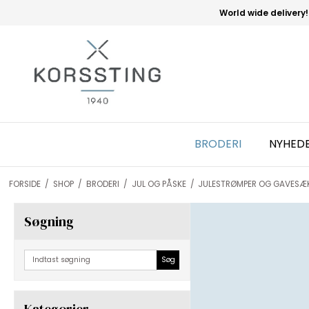
World wide delivery!
BRODERI
NYHED
FORSIDE
/
SHOP
/
BRODERI
/
JUL OG PÅSKE
/
JULESTRØMPER OG GAVESÆ
Søgning
Søg
Kategorier