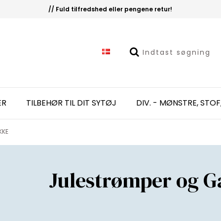
// Fuld tilfredshed eller pengene retur!
ER
TILBEHØR TIL DIT SYTØJ
DIV. - MØNSTRE, STOF
KKE
Julestrømper og 