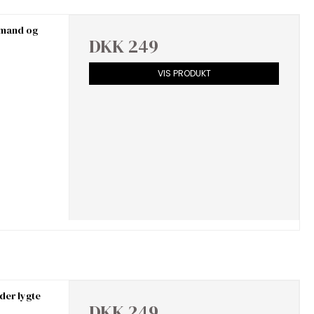
emand og
DKK 249
VIS PRODUKT
der lygte
DKK 249