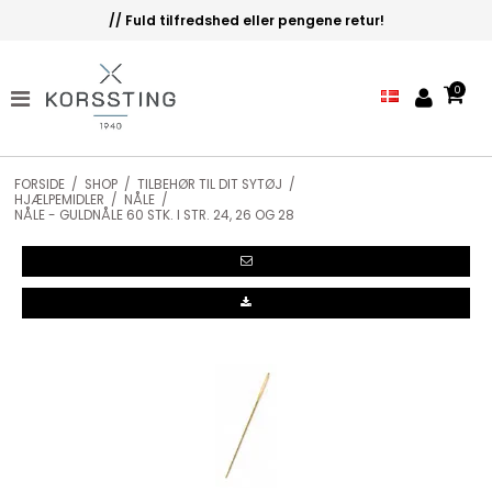
!
Let's Stitch @.. korssting - 4. generation!
0
FORSIDE
/
SHOP
/
TILBEHØR TIL DIT SYTØJ
/
HJÆLPEMIDLER
/
NÅLE
/
NÅLE - GULDNÅLE 60 STK. I STR. 24, 26 OG 28