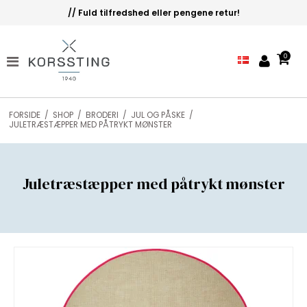
// Fuld tilfredshed eller pengene retur!
0
FORSIDE
/
SHOP
/
BRODERI
/
JUL OG PÅSKE
/
JULETRÆSTÆPPER MED PÅTRYKT MØNSTER
Juletræstæpper med påtrykt mønster