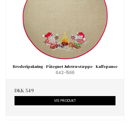
Broderipakning - Påtegnet Juletræstæppe - Kaffepause
642-1566
DKK 549
VIS PRODUKT