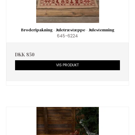
Broderipakning - Juletræstæppe - Julestemning
645-6224
DKK 850
VIS PRODUKT