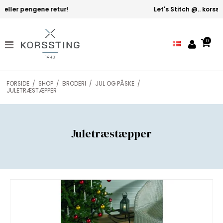
Let's Stitch @.. korssting - 4. generation!
0
FORSIDE
/
SHOP
/
BRODERI
/
JUL OG PÅSKE
/
JULETRÆSTÆPPER
Juletræstæpper