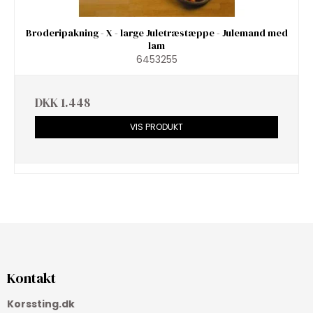
Broderipakning - X - large Juletræstæppe - Julemand med
lam
6453255
DKK 1.448
VIS PRODUKT
Kontakt
Korssting.dk