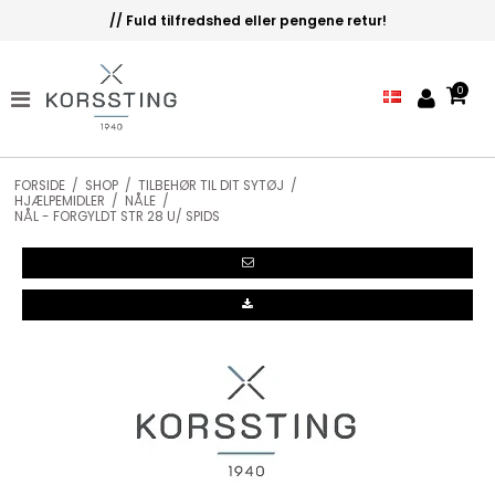
// Fuld tilfredshed eller pengene retur!
0
FORSIDE
/
SHOP
/
TILBEHØR TIL DIT SYTØJ
/
HJÆLPEMIDLER
/
NÅLE
/
NÅL - FORGYLDT STR 28 U/ SPIDS