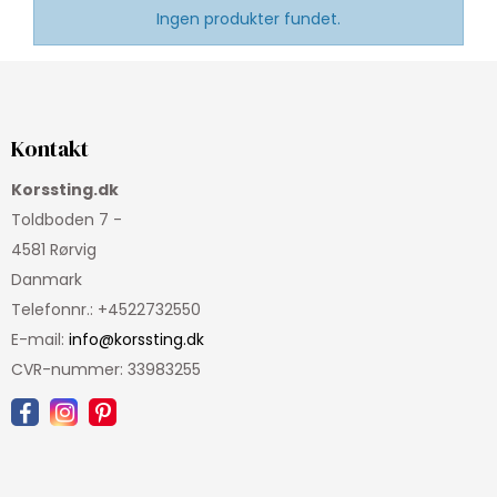
Ingen produkter fundet.
Kontakt
Korssting.dk
Toldboden 7 -
4581 Rørvig
Danmark
Telefonnr.
:
+4522732550
E-mail
:
info@korssting.dk
CVR-nummer
:
33983255