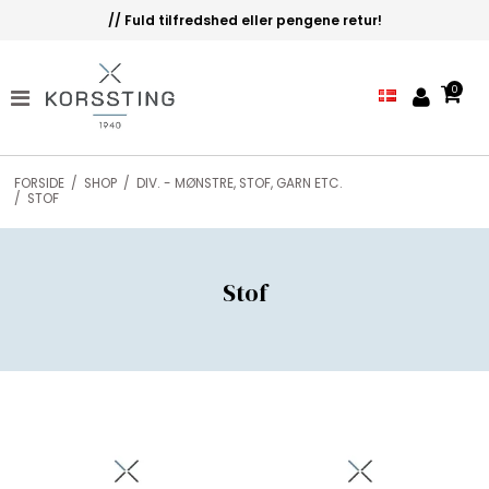
// Fuld tilfredshed eller pengene retur!
0
FORSIDE
/
SHOP
/
DIV. - MØNSTRE, STOF, GARN ETC.
/
STOF
Stof