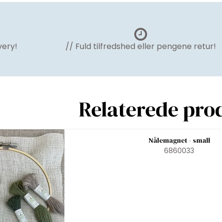
very!
// Fuld tilfredshed eller pengene retur!
Relaterede pro
Nålemagnet - small
6860033