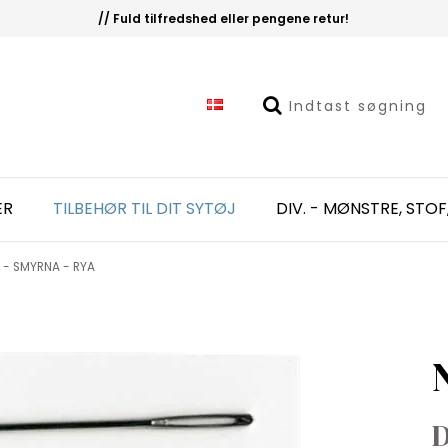
// Fuld tilfredshed eller pengene retur!
ER
TILBEHØR TIL DIT SYTØJ
DIV. - MØNSTRE, STOF
 - SMYRNA - RYA
D