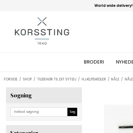
World wide delivery!
BRODERI
NYHED
FORSIDE
/
SHOP
/
TILBEHØR TIL DIT SYTØJ
/
HJÆLPEMIDLER
/
NÅLE
/
NÅLE
Søgning
Søg
Kategorier