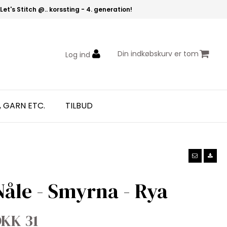
Let's Stitch @.. korssting - 4. generation!
Din indkøbskurv er tom
Log ind
, GARN ETC.
TILBUD
Nåle - Smyrna - Rya
KK 31