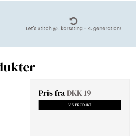
Let's Stitch @.. korssting - 4. generation!
dukter
Pris fra
DKK 19
VIS PRODUKT