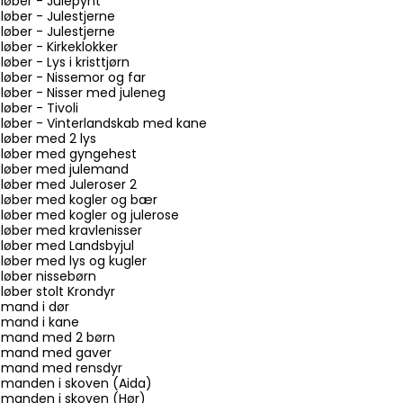
eløber - Julepynt
løber - Julestjerne
løber - Julestjerne
løber - Kirkeklokker
øber - Lys i kristtjørn
eløber - Nissemor og far
eløber - Nisser med juleneg
løber - Tivoli
eløber - Vinterlandskab med kane
eløber med 2 lys
leløber med gyngehest
leløber med julemand
eløber med Juleroser 2
eløber med kogler og bær
eløber med kogler og julerose
eløber med kravlenisser
eløber med Landsbyjul
eløber med lys og kugler
eløber nissebørn
løber stolt Krondyr
emand i dør
emand i kane
lemand med 2 børn
ulemand med gaver
lemand med rensdyr
lemanden i skoven (Aida)
lemanden i skoven (Hør)