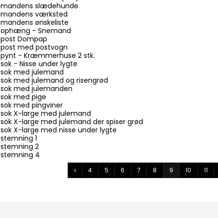
ulemandens slædehunde
ulemandens værksted
lemandens ønskeliste
uleophæng - Snemand
lepost Dompap
lepost med postvogn
lepynt - Kræmmerhuse 2 stk.
sok - Nisse under lygte
lesok med julemand
lesok med julemand og risengrød
lesok med julemanden
esok med pige
esok med pingviner
lesok X-large med julemand
esok X-large med julemand der spiser grød
esok X-large med nisse under lygte
estemning 1
estemning 2
lestemning 4
4
5
6
7
8
9
10
11