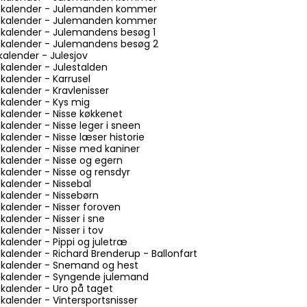
lekalender - Julemanden kommer
lekalender - Julemanden kommer
ekalender - Julemandens besøg 1
lekalender - Julemandens besøg 2
kalender - Julesjov
ekalender - Julestalden
kalender - Karrusel
kalender - Kravlenisser
ekalender - Kys mig
ekalender - Nisse køkkenet
kalender - Nisse leger i sneen
kalender - Nisse læser historie
ekalender - Nisse med kaniner
ekalender - Nisse og egern
ekalender - Nisse og rensdyr
ekalender - Nissebal
ekalender - Nissebørn
ekalender - Nisser foroven
kalender - Nisser i sne
kalender - Nisser i tov
kalender - Pippi og juletræ
ekalender - Richard Brenderup - Ballonfart
lekalender - Snemand og hest
lekalender - Syngende julemand
ekalender - Uro på taget
kalender - Vintersportsnisser