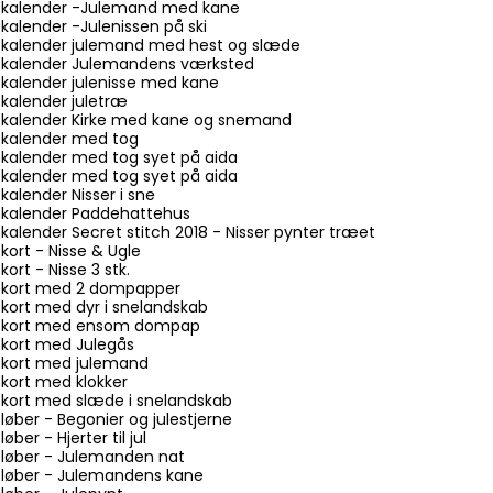
lekalender -Julemand med kane
kalender -Julenissen på ski
lekalender julemand med hest og slæde
lekalender Julemandens værksted
ekalender julenisse med kane
ekalender juletræ
lekalender Kirke med kane og snemand
lekalender med tog
ekalender med tog syet på aida
ekalender med tog syet på aida
kalender Nisser i sne
lekalender Paddehattehus
kalender Secret stitch 2018 - Nisser pynter træet
kort - Nisse & Ugle
ort - Nisse 3 stk.
lekort med 2 dompapper
ekort med dyr i snelandskab
ulekort med ensom dompap
ekort med Julegås
lekort med julemand
ekort med klokker
ekort med slæde i snelandskab
løber - Begonier og julestjerne
ber - Hjerter til jul
eløber - Julemanden nat
leløber - Julemandens kane