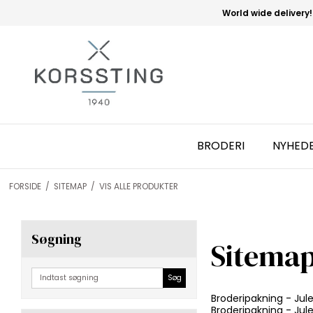
World wide delivery!
BRODERI
NYHED
FORSIDE
/
SITEMAP
/
VIS ALLE PRODUKTER
Søgning
Sitema
Søg
Broderipakning - Ju
Broderipakning - Ju