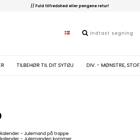
// Fuld tilfredshed eller pengene retur!
ER
TILBEHØR TIL DIT SYTØJ
DIV. - MØNSTRE, STOF
p
lekalender - Julemand på trappe
lekalender - Julemanden kommer