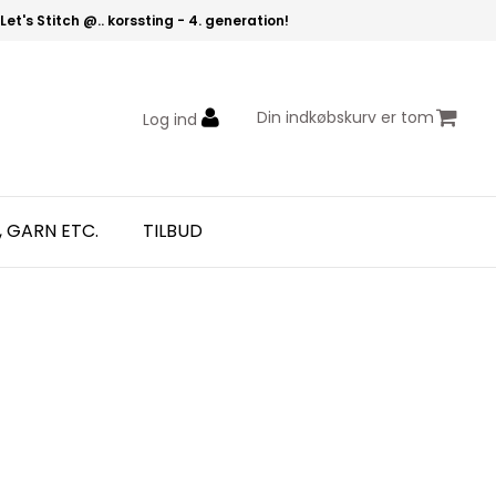
Let's Stitch @.. korssting - 4. generation!
Din indkøbskurv er tom
Log ind
, GARN ETC.
TILBUD