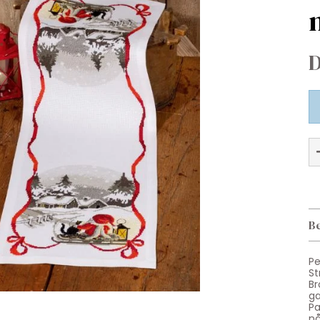
D
Be
Pe
St
Br
ga
Pa
nå