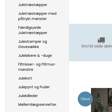
Juletræstæpper
Juletræstæpper med
påtrykt mønster
Færdigsyede
Juletræstæpper
Julestrømper og
World wide deli
Gavesække
Juleløbere & -duge
Filtnisser- og Filtmus-
mønstre
Julekort
Julepynt og Puder
Julebilleder
Tilbud
Mellemlægsservietter