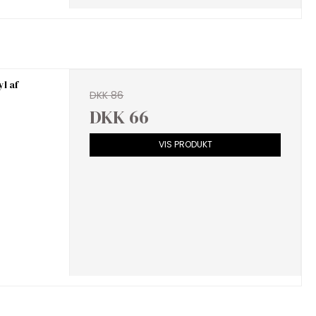
yl af
DKK 86
DKK 66
VIS PRODUKT