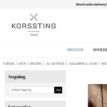
World wide delivery!
BRODERI
NYHED
FORSIDE
/
SHOP
/
BRODERI
/
JUL OG PÅSKE
/
JULELØBERE & -DUGE
/
BRO
Søgning
Søg
Kategorier