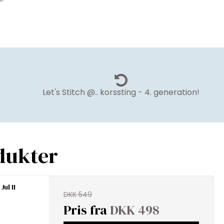
Let's Stitch @.. korssting - 4. generation!
dukter
ul II
DKK 549
Pris fra
DKK 498