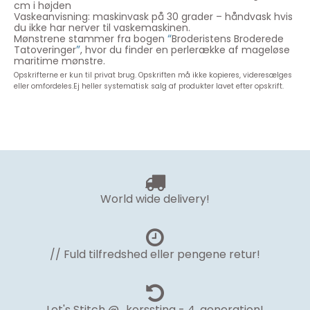
cm i højden
Vaskeanvisning: maskinvask på 30 grader – håndvask hvis
du ikke har nerver til vaskemaskinen.
“
Mønstrene stammer fra bogen
Broderistens Broderede
”
Tatoveringer
, hvor du finder en perlerække af mageløse
maritime mønstre.
Opskrifterne er kun til privat brug. Opskriften må ikke kopieres, videresælges
eller omfordeles.
Ej heller systematisk salg af produkter lavet efter opskrift.
World wide delivery!
// Fuld tilfredshed eller pengene retur!
Let's Stitch @.. korssting - 4. generation!