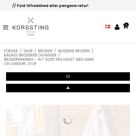
Let's Stitch @.. korssting - 4. generation!
0
FORSIDE
/
SHOP
/
BRODERI
/
MODERNE BRODERI
/
BADASS BRODERIER OG BØGER
/
BRODERIPAKNING - 'ALT GODT FRA HAVET' MED GARN
OG VANDOPL. STOF