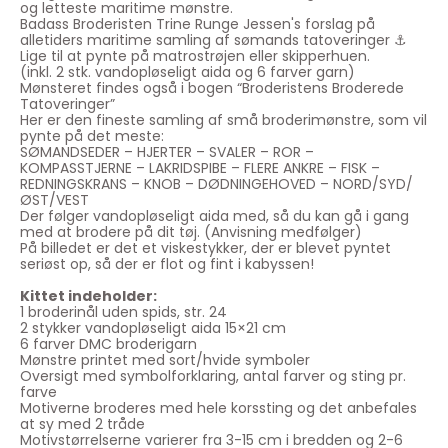
og letteste maritime mønstre.
Badass Broderisten Trine Runge Jessen's forslag på
alletiders maritime samling af sømands tatoveringer ⚓️
Lige til at pynte på matrostrøjen eller skipperhuen.
(inkl. 2 stk. vandopløseligt aida og 6 farver garn)
Mønsteret findes også i bogen “Broderistens Broderede
Tatoveringer”
Her er den fineste samling af små broderimønstre, som vil
pynte på det meste:
SØMANDSEDER – HJERTER – SVALER – ROR –
KOMPASSTJERNE – LAKRIDSPIBE – FLERE ANKRE – FISK –
REDNINGSKRANS – KNOB – DØDNINGEHOVED – NORD/SYD/
ØST/VEST
Der følger vandopløseligt aida med, så du kan gå i gang
med at brodere på dit tøj. (Anvisning medfølger)
På billedet er det et viskestykker, der er blevet pyntet
seriøst op, så der er flot og fint i kabyssen!
Kittet indeholder:
1 broderinål uden spids, str. 24
2 stykker vandopløseligt aida 15×21 cm
6 farver DMC broderigarn
Mønstre printet med sort/hvide symboler
Oversigt med symbolforklaring, antal farver og sting pr.
farve
Motiverne broderes med hele korssting og det anbefales
at sy med 2 tråde
Motivstørrelserne varierer fra 3-15 cm i bredden og 2-6