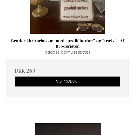
Broderikit: Aarhussæt med “prøliåhørher” og “træls” - Af
Broderisten
badass aarhussættet
DKK 263
VIS PRODUKT