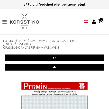
// Fuld tilfredshed eller pengene retur!
0
FORSIDE
/
SHOP
/
DIV. - MØNSTRE, STOF, GARN ETC.
/
STOF
/
DIVERSE
/
OPLØSELIG CANVAS PERMIN - VASK VÆK!