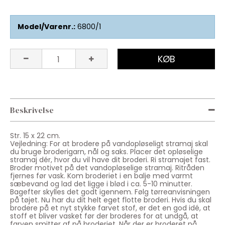
Model/Varenr.:
6800/1
KØB
Beskrivelse
Str. 15 x 22 cm.
Vejledning: For at brodere på vandopløseligt stramaj skal
du bruge broderigarn, nål og saks. Placer det opløselige
stramaj dér, hvor du vil have dit broderi. Ri stramajet fast.
Broder motivet på det vandopløselige stramaj. Ritråden
fjernes før vask. Kom broderiet i en balje med varmt
sæbevand og lad det ligge i blød i ca. 5-10 minutter.
Bagefter skylles det godt igennem. Følg tørreanvisningen
på tøjet. Nu har du dit helt eget flotte broderi. Hvis du skal
brodere på et nyt stykke farvet stof, er det en god idé, at
stoff et bliver vasket før der broderes for at undgå, at
farven smitter af på broderiet. Når der er broderet på