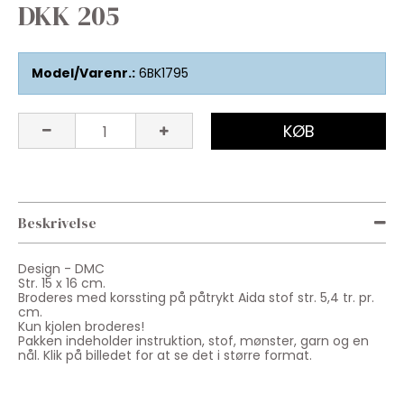
DKK 205
Model/Varenr.:
6BK1795
KØB
Beskrivelse
Design - DMC
Str. 15 x 16 cm.
Broderes med korssting på påtrykt Aida stof str. 5,4 tr. pr.
cm.
Kun kjolen broderes!
Pakken
indeholder instruktion, stof,
mønster
,
garn og en
nål.
Klik på billedet for at se det i større format.