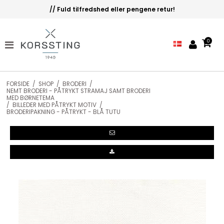
// Fuld tilfredshed eller pengene retur!
0
FORSIDE
/
SHOP
/
BRODERI
/
NEMT BRODERI - PÅTRYKT STRAMAJ SAMT BRODERI
MED BØRNETEMA
/
BILLEDER MED PÅTRYKT MOTIV
/
BRODERIPAKNING - PÅTRYKT - BLÅ TUTU