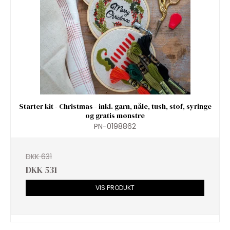
Starter kit - Christmas - inkl. garn, nåle, tush, stof, syringe
og gratis mønstre
PN-0198862
DKK 631
DKK 531
VIS PRODUKT