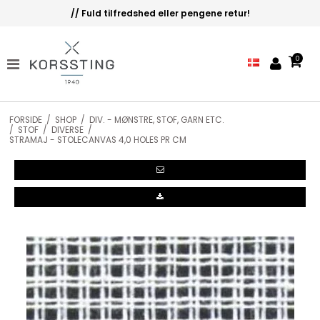
// Fuld tilfredshed eller pengene retur!
0
FORSIDE
/
SHOP
/
DIV. - MØNSTRE, STOF, GARN ETC.
/
STOF
/
DIVERSE
/
STRAMAJ - STOLECANVAS 4,0 HOLES PR CM