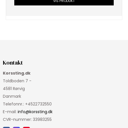
VIS PRODUKT
Kontakt
Korssting.dk
Toldboden 7 -
4581 Rørvig
Danmark
Telefonnr.
:
+4522732550
E-mail
:
info@korssting.dk
CVR-nummer
:
33983255