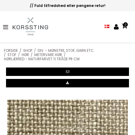
// Fuld tilfredshed eller pengene retur!
0
FORSIDE
/
SHOP
/
DIV. - MØNSTRE, STOF, GARN ETC.
/
STOF
/
HØR
/
METERVARE HØR
/
HØRLÆRRED - NATURFARVET 11 TRÅDE PR CM