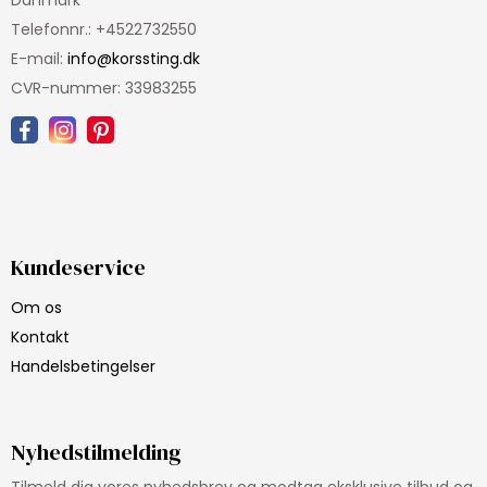
Danmark
Telefonnr.
:
+4522732550
E-mail
:
info@korssting.dk
CVR-nummer
:
33983255
Kundeservice
Om os
Kontakt
Handelsbetingelser
Nyhedstilmelding
Tilmeld dig vores nyhedsbrev og modtag eksklusive tilbud og