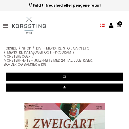
// Fuld tilfredshed eller pengene retur!
0
FORSIDE
/
SHOP
/
DIV. - MØNSTRE, STOF, GARN ETC.
/
MØNSTRE, KATALOGER OG IT-PROGRAM
/
MØNSTERBØGER
/
MØNSTERHÆFTE - JULEHÆFTE MED 24 TAL, JULETRÆER,
BORDER OG BAMSER #139