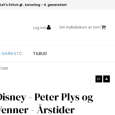
Let's Stitch @.. korssting - 4. generation!
Din indkøbskurv er tom
Log ind
, GARN ETC.
TILBUD
STIDER
Disney - Peter Plys og
Venner - Årstider