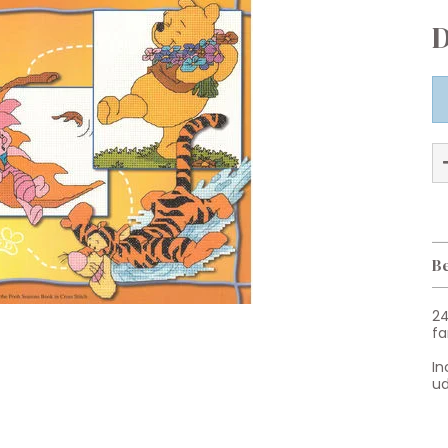
D
Be
24
fa
In
ud