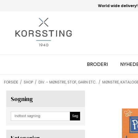
World wide delivery!
BRODERI
NYHED
FORSIDE
/
SHOP
/
DIV. - MØNSTRE, STOF, GARN ETC.
/
MØNSTRE, KATALOG
Søgning
Søg
Kategorier