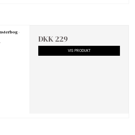
nsterbog -
DKK 229
r
VIS PRODUKT