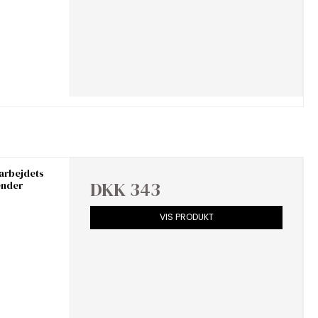
arbejdets
DKK 343
ender
VIS PRODUKT