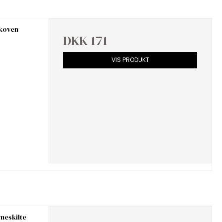
skoven
DKK 171
VIS PRODUKT
vneskilte