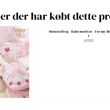
r der har købt dette p
Mønsterbog - Babymotiver - For my lit
1
601101