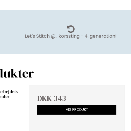
Let's Stitch @.. korssting - 4. generation!
dukter
arbejdets
DKK 343
ender
VIS PRODUKT