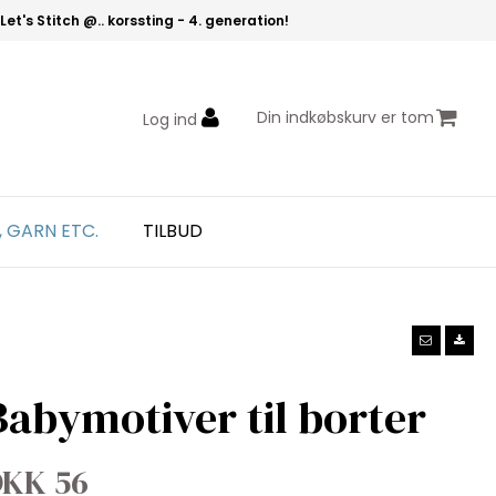
Let's Stitch @.. korssting - 4. generation!
Din indkøbskurv er tom
Log ind
, GARN ETC.
TILBUD
Babymotiver til borter
KK 56