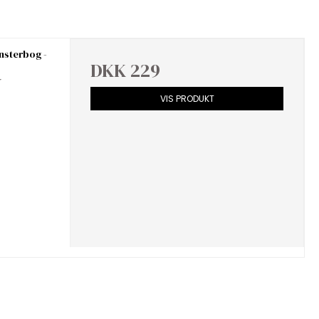
nsterbog -
DKK 229
r
VIS PRODUKT