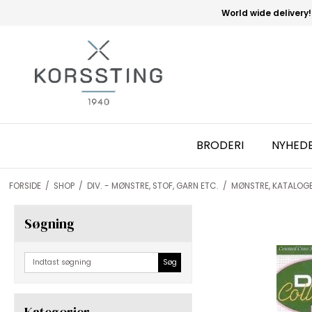
World wide delivery!
BRODERI
NYHED
FORSIDE
/
SHOP
/
DIV. - MØNSTRE, STOF, GARN ETC.
/
MØNSTRE, KATALOG
Søgning
Søg
Kategorier