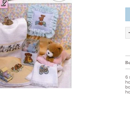
Be
6 
ha
ba
ha