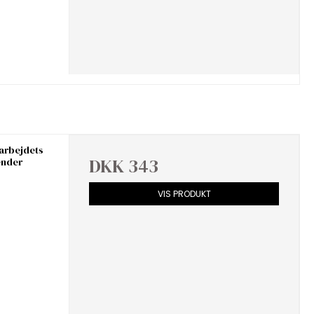
arbejdets
DKK 343
ender
VIS PRODUKT