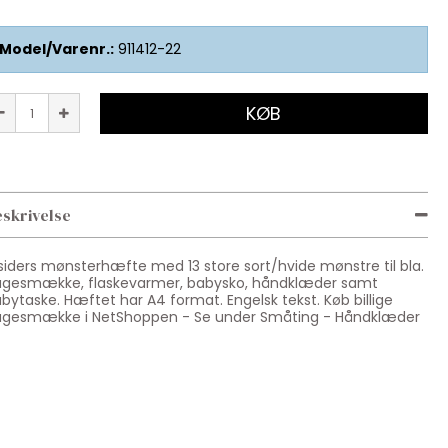
Model/Varenr.:
911412-22
KØB
skrivelse
siders mønsterhæfte med 13 store sort/hvide mønstre til bla.
gesmække, flaskevarmer, babysko, håndklæder samt
bytaske. Hæftet har A4 format. Engelsk tekst. Køb billige
gesmække i NetShoppen - Se under Småting - Håndklæder