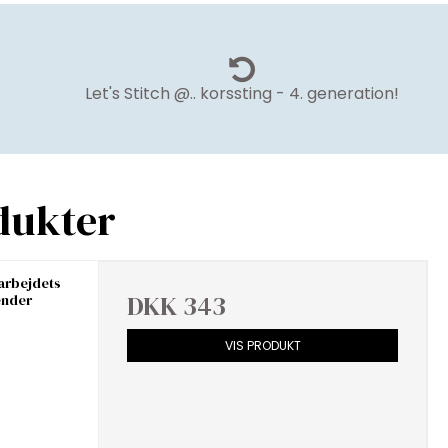
Let's Stitch @.. korssting - 4. generation!
dukter
arbejdets
DKK 343
ender
VIS PRODUKT