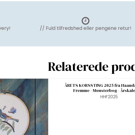
very!
// Fuld tilfredshed eller pengene retur!
Relaterede pro
ÅRETS KORSSTING 2025 fra Haand
Fremme - Mønsterbog - Årskal
HHF2025