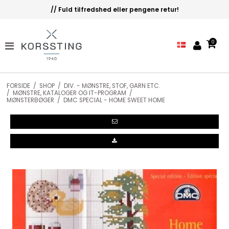
Let's Stitch @.. korssting - 4. generation!
0
FORSIDE
/
SHOP
/
DIV. - MØNSTRE, STOF, GARN ETC.
/
MØNSTRE, KATALOGER OG IT-PROGRAM
/
MØNSTERBØGER
/
DMC SPECIAL - HOME SWEET HOME