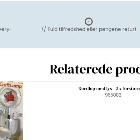
very!
// Fuld tilfredshed eller pengene retur!
Relaterede pro
Bordlup med lys - 2 x forstørr
965882