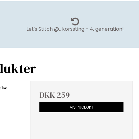
Let's Stitch @.. korssting - 4. generation!
dukter
else
DKK 259
VIS PRODUKT