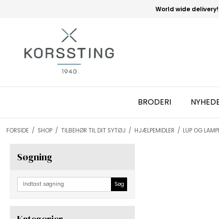
World wide delivery!
BRODERI
NYHED
FORSIDE
/
SHOP
/
TILBEHØR TIL DIT SYTØJ
/
HJÆLPEMIDLER
/
LUP OG LAMP
Søgning
Søg
Kategorier