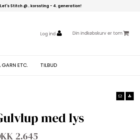
Let's Stitch @.. korssting - 4. generation!
Din indkøbskurv er tom
Log ind
, GARN ETC.
TILBUD
Gulvlup med lys
KK 2.645