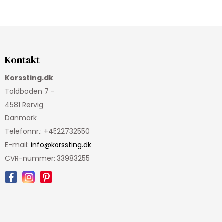
Kontakt
Korssting.dk
Toldboden 7 -
4581 Rørvig
Danmark
Telefonnr.
:
+4522732550
E-mail
:
info@korssting.dk
CVR-nummer
:
33983255