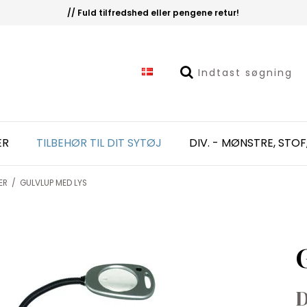
// Fuld tilfredshed eller pengene retur!
ER
TILBEHØR TIL DIT SYTØJ
DIV. - MØNSTRE, STOF
ER
/
GULVLUP MED LYS
D