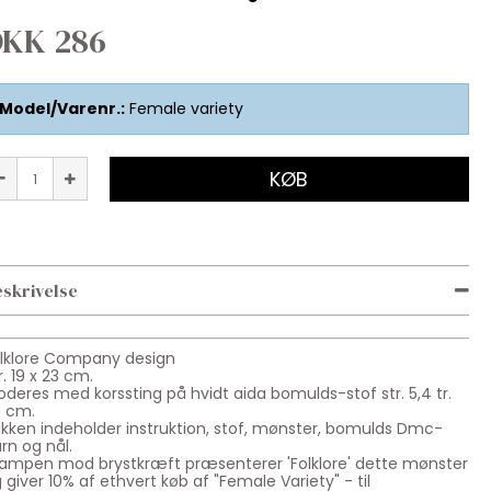
DKK 286
Model/Varenr.:
Female variety
KØB
skrivelse
lklore Company design
r. 19 x 23 cm.
oderes med korssting på hvidt aida bomulds-stof str. 5,4 tr.
. cm.
akken
indeholder instruktion, stof,
mønster
, bomulds Dmc-
rn og
nål.
kampen mod brystkræft præsenterer 'Folklore' dette mønster
 giver 10% af ethvert køb af "Female Variety" - til