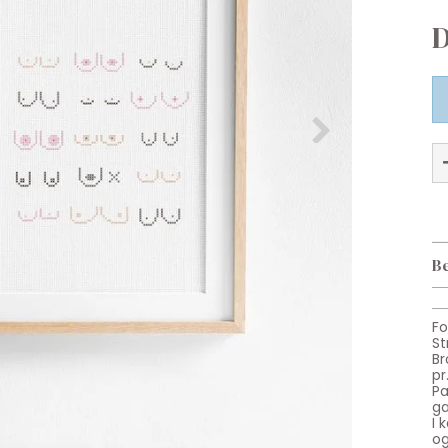
Be
Fo
St
Br
pr
P
ga
I 
og