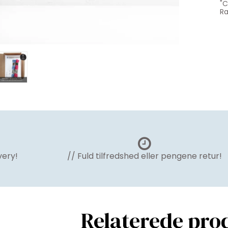
"C
Ra
very!
// Fuld tilfredshed eller pengene retur!
Relaterede pro