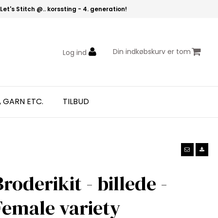
Let's Stitch @.. korssting - 4. generation!
Din indkøbskurv er tom
Log ind
, GARN ETC.
TILBUD
Broderikit - billede -
Female variety