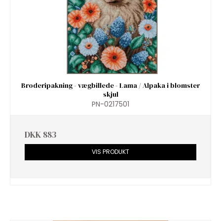
Broderipakning - vægbillede - Lama / Alpaka i blomster
skjul
PN-0217501
DKK 883
VIS PRODUKT