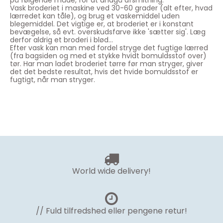
på følgende måde, for at undgå afsmitning:
Vask broderiet i maskine ved 30-60 grader (alt efter, hvad
lærredet kan tåle), og brug et vaskemiddel uden
blegemiddel. Det vigtige er, at broderiet er i konstant
bevægelse, så evt. overskudsfarve ikke 'sætter sig'. Læg
derfor aldrig et broderi i blød...
Efter vask kan man med fordel stryge det fugtige lærred
(fra bagsiden og med et stykke hvidt bomuldsstof over)
tør. Har man ladet broderiet tørre før man stryger, giver
det det bedste resultat, hvis det hvide bomuldsstof er
fugtigt, når man stryger.
World wide delivery!
// Fuld tilfredshed eller pengene retur!