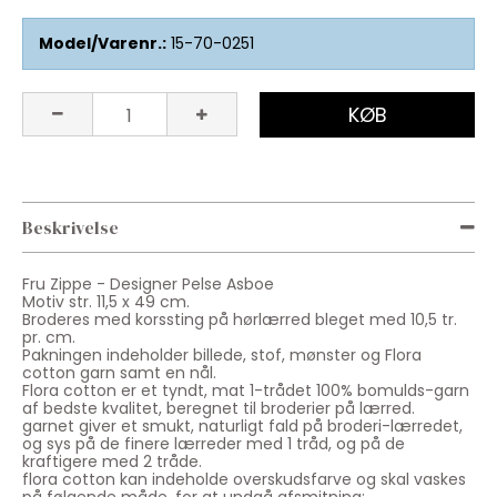
Model/Varenr.:
15-70-0251
KØB
Beskrivelse
Fru Zippe - Designer Pelse Asboe
Motiv str. 11,5 x 49 cm.
Broderes med korssting på hørlærred bleget med 10,5 tr.
pr. cm.
Pakningen indeholder billede, stof, mønster og Flora
cotton garn samt en nål.
Flora cotton er et tyndt, mat 1-trådet 100% bomulds-garn
af bedste kvalitet, beregnet til broderier på lærred.
garnet giver et smukt, naturligt fald på broderi-lærredet,
og sys på de finere lærreder med 1 tråd, og på de
kraftigere med 2 tråde.
flora cotton kan indeholde overskudsfarve og skal vaskes