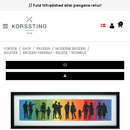
ld tilfredshed eller pengene retur!
Let's Stit
0
FORSIDE
/
SHOP
/
BRODERI
/
MODERNE BRODERI
/
BILLEDER
/
BRODERI PAKNING - BILLEDE - REGNBUE