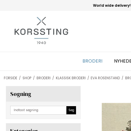
World wide delivery!
BRODERI
NYHED
FORSIDE
/
SHOP
/
BRODERI
/
KLASSISK BRODERI
/
EVA ROSENSTAND
/
BRO
Søgning
Søg
Kategorier