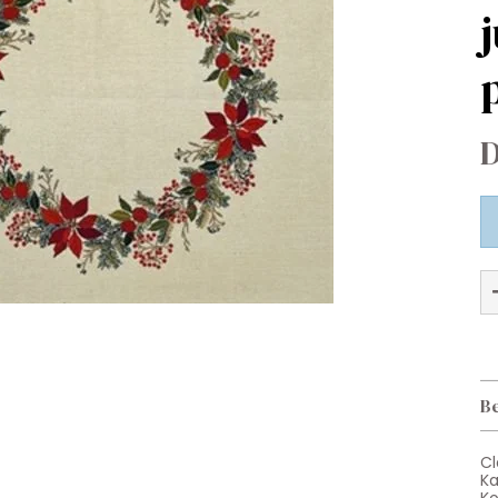
D
Be
Cl
Ka