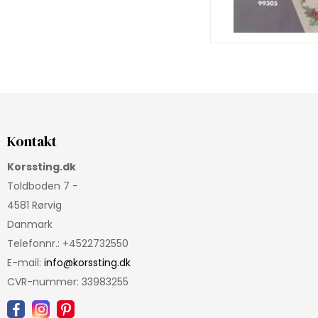
Kontakt
Korssting.dk
Toldboden 7 -
4581 Rørvig
Danmark
Telefonnr.
:
+4522732550
E-mail
:
info@korssting.dk
CVR-nummer
:
33983255