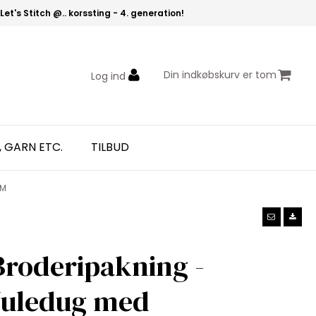
Let's Stitch @.. korssting - 4. generation!
Din indkøbskurv er tom
Log ind
, GARN ETC.
TILBUD
CM
Broderipakning -
Juledug med