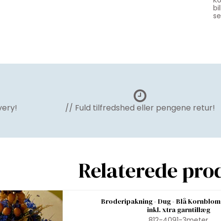
Ko
bi
se
very!
// Fuld tilfredshed eller pengene retur!
Relaterede pro
Broderipakning - Dug - Blå Kornbloms
inkl. xtra garntillæg
812-4091-3meter