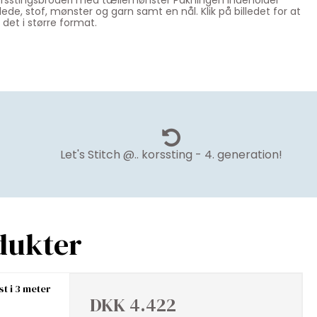
rsstingsbroderi med tællemønster Pakningen indeholder
llede, stof, mønster og garn samt en nål. Klik på billedet for at
 det i større format.
Let's Stitch @.. korssting - 4. generation!
dukter
t i 3 meter
DKK 4.422