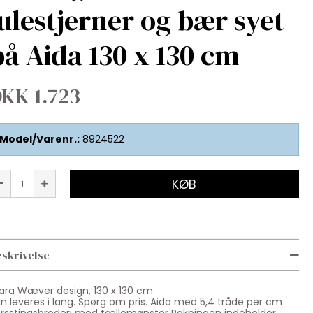
julestjerner og bær syet
på Aida 130 x 130 cm
KK 1.723
Model/Varenr.:
8924522
KØB
skrivelse
ara Wæver design, 130 x 130 cm
n leveres i lang. Spørg om pris. Aida med 5,4 tråde per cm