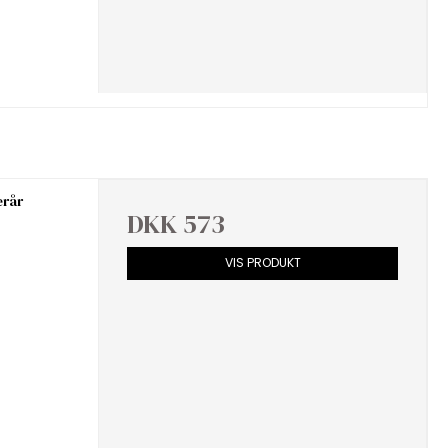
erår
DKK 573
VIS PRODUKT