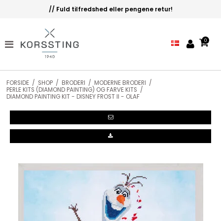
// Fuld tilfredshed eller pengene retur!
0
FORSIDE
/
SHOP
/
BRODERI
/
MODERNE BRODERI
/
PERLE KITS (DIAMOND PAINTING) OG FARVE KITS
/
DIAMOND PAINTING KIT - DISNEY FROST II - OLAF