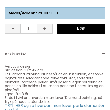
Model/Varenr.:
PN-0185088
KØB
Beskrivelse
Vervaco design
Str. design
47 x 42
cm.
Et Diamond Painting-kit består af en instruktion, et stykke
højkvalitets selvklæbende farvetrykt stof, sortedere
diamant-formede perler, små poser til egen sortering af
perler, en lille bakke til at lægge perlerne i, samt lim og en
pind/nål.
Egnet fra 8 år..
Er du i tvivl om hvordan man laver 'Diamond painting', så
tryk på nedenstående link:
TRYK HER og se hvordan man laver perle diamanter
på stof