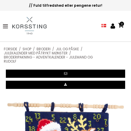
// Fuld tilfredshed eller pengene retur!
0
FORSIDE
/
SHOP
/
BRODERI
/
JUL OG PÅSKE
/
JULEKALENDER MED PÅTRYKT MØNSTER
/
BRODERIPAKNING - ADVENTKALENDER - JULEMAND OG
RUDOLF