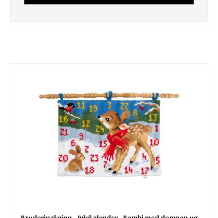
Broderipakning - Julekalender - Bambi med dompap og