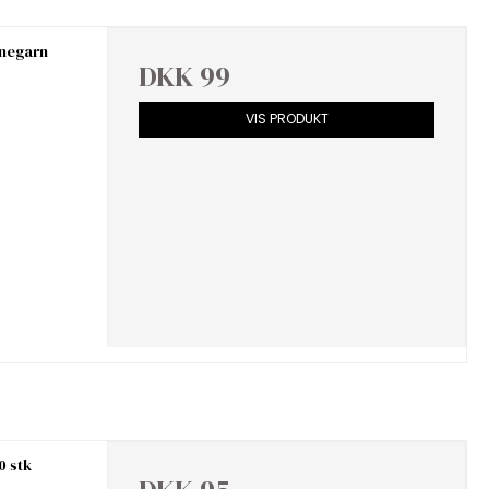
inegarn
DKK 99
VIS PRODUKT
0 stk