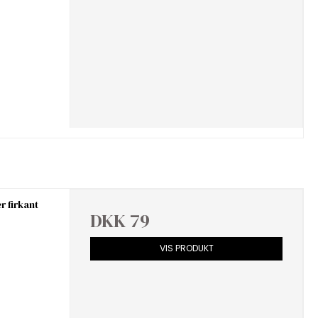
r firkant
DKK 79
VIS PRODUKT