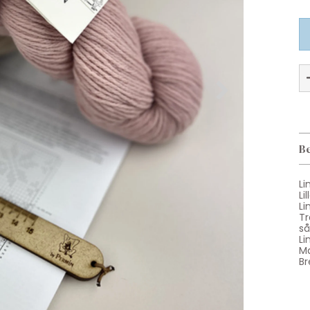
Be
Li
Li
Li
Tr
så
Li
Ma
Br