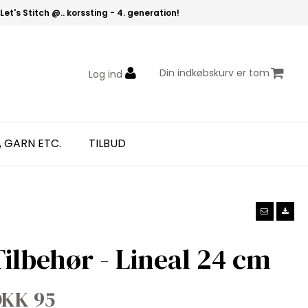
Let's Stitch @.. korssting - 4. generation!
Din indkøbskurv er tom
Log ind
, GARN ETC.
TILBUD
Tilbehør - Lineal 24 cm
KK 95