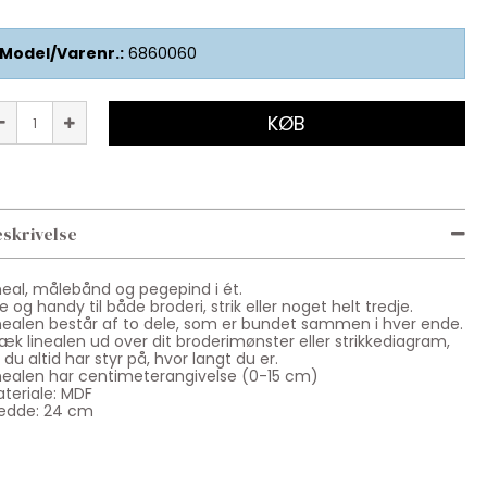
Model/Varenr.:
6860060
KØB
skrivelse
neal, målebånd og pegepind i ét.
lle og handy til både broderi, strik eller noget helt tredje.
nealen består af to dele, som er bundet sammen i hver ende.
æk linealen ud over dit broderimønster eller strikkediagram,
 du altid har styr på, hvor langt du er.
nealen har centimeterangivelse (0-15 cm)
teriale: MDF
edde: 24 cm