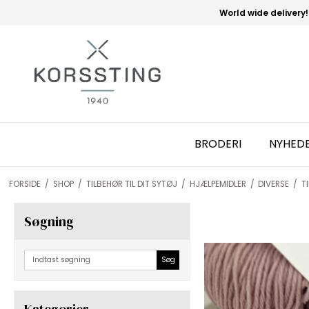
World wide delivery!
BRODERI
NYHED
FORSIDE
/
SHOP
/
TILBEHØR TIL DIT SYTØJ
/
HJÆLPEMIDLER
/
DIVERSE
/
T
Søgning
Søg
Kategorier