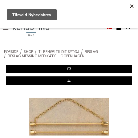
Let's Stitch @.. korssting - 4. generation!
0
FORSIDE
/
SHOP
/
TILBEHØR TIL DIT SYTØJ
/
BESLAG
/
BESLAG MESSING MED KÆDE - COPENHAGEN