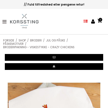
// Fuld tilfredshed eller pengene retur!
0
FORSIDE
/
SHOP
/
BRODERI
/
JUL OG PÅSKE
/
PÅSKEMOTIVER
/
BRODERIPAKNING - VISKESTYKKE - CRAZY CHICKENS