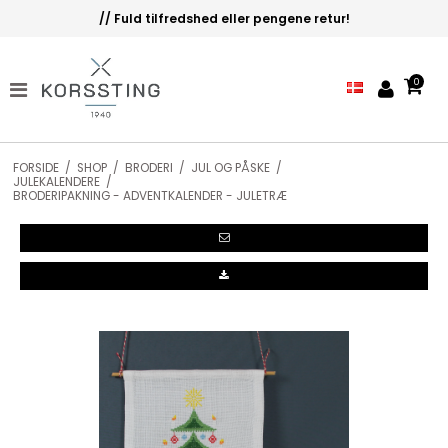
// Fuld tilfredshed eller pengene retur!
0
FORSIDE
/
SHOP
/
BRODERI
/
JUL OG PÅSKE
/
JULEKALENDERE
/
BRODERIPAKNING - ADVENTKALENDER - JULETRÆ