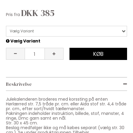
DKK 385
Pris fra
Vælg Variant
Vælg Variant
KØB
Beskrivelse
Julekalenderen broderes med korssting på enten
Hørlærred str. 7,5 tråde pr. cm. eller Aida stof str. 4,4 tråde
pr. cm., efter sort/hvidt tællemønster.
Pakningen indeholder instruktion, billede, stof, mønster, 4
ringe, Dmc garn samt en nål.
Str. 30 x 45 cm.
Beslag medfølger ikke og må købes separat (vælg str. 30
cm.). Se under produktgruppen Tilbehør.